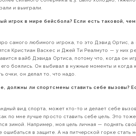
более сильного соперника 4:3. Было холодно, тяжело
рали и выиграли.
й игрок в мире бейсбола? Если есть таковой, чем
про самого любимого игрока, то это Дэвид Ортис, а
ятся Кристиан Васкес и Джей Ти Реалмуто — у них ре
равится вайб Дэвида Ортиса, потому что, когда он иг
а его боялись. Он выбивал в нужные моменты и когда
 очки, он делал то, что надо.
е, должны ли спортсмены ставить себе вызовы? Ес
андный вид спорта, может кто-то и делает себе вызо
ак по мне лучше просто ставить себе цель. Это тоже
лся зимой. Например, моя цель личная — поднять сво
е ошибаться в защите. А на питчерской горке стать н