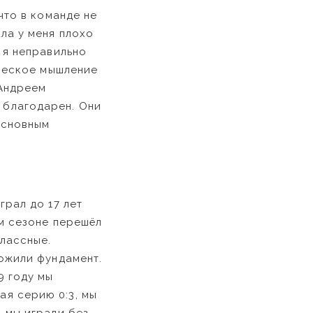
что в команде не
ла у меня плохо
 я неправильно
ическое мышление
 Андреем
 благодарен. Они
 основным
грал до 17 лет
ом сезоне перешёл
классные.
ложили фундамент.
9 году мы
ая серию 0:3, мы