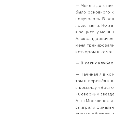
— Меня в детстве 
было основного к
получалось. В ос
ловил мячи. Но з
в защите, у меня
Александровичем 
меня тренировали 
кетчером в коман
— В каких клуба
— Начинал я в ком
там и перешёл в 
в команду «Восто
«Северным звёзда
А в «Москвиче» я
выиграли финальн