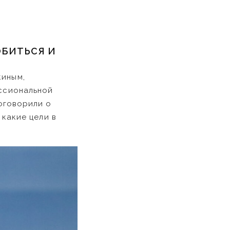
ОБИТЬСЯ И
киным,
ссиональной
оговорили о
 какие цели в