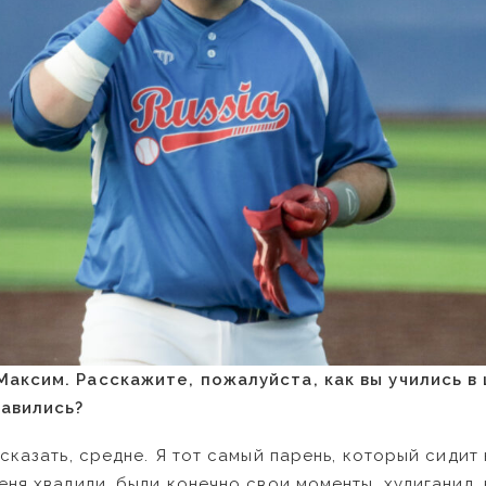
аксим. Расскажите, пожалуйста, как вы учились в
авились?
 сказать, средне. Я тот самый парень, который сидит
еня хвалили, были конечно свои моменты, хулиганил,