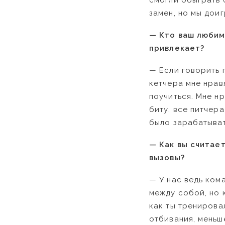
смогли обыграть 
замен, но мы доиг
— Кто ваш любимы
привлекает?
— Если говорить 
кетчера мне нрав
поучиться. Мне н
биту, все питчер
было зарабатывать
— Как вы считает
вызовы?
— У нас ведь ком
между собой, но к
как ты тренирова
отбивания, меньш