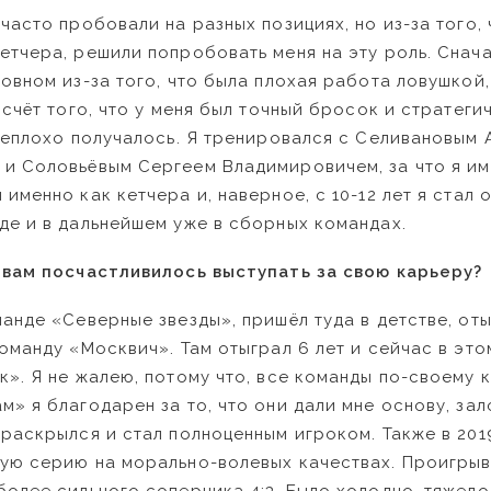
часто пробовали на разных позициях, но из-за того, 
етчера, решили попробовать меня на эту роль. Снача
новном из-за того, что была плохая работа ловушкой,
а счёт того, что у меня был точный бросок и стратег
 неплохо получалось. Я тренировался с Селивановым
и Соловьёвым Сергеем Владимировичем, за что я им
именно как кетчера и, наверное, с 10-12 лет я стал
де и в дальнейшем уже в сборных командах.
х вам посчастливилось выступать за свою карьеру?
анде «Северные звезды», пришёл туда в детстве, оты
команду «Москвич». Там отыграл 6 лет и сейчас в эт
к». Я не жалею, потому что, все команды по-своему 
м» я благодарен за то, что они дали мне основу, за
 раскрылся и стал полноценным игроком. Также в 201
ую серию на морально-волевых качествах. Проигрыв