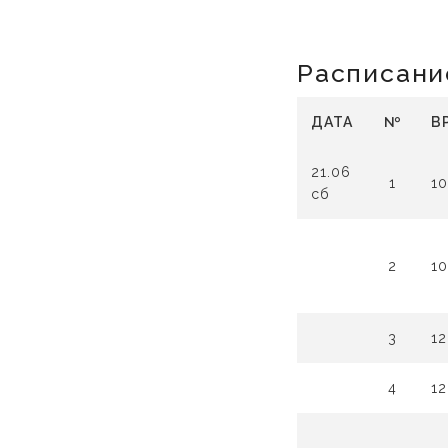
Расписани
ДАТА
№
В
21.06
1
10
сб
2
10
3
12
4
12