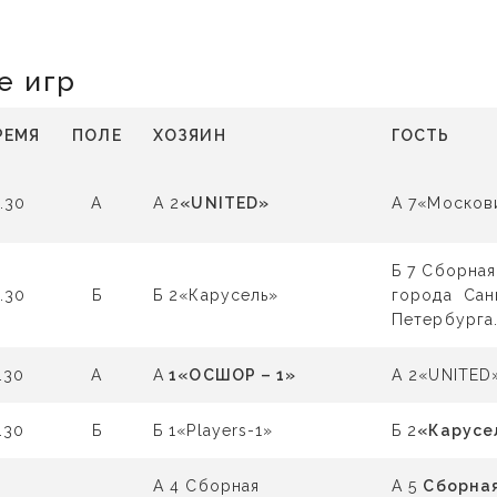
е игр
РЕМЯ
ПОЛЕ
ХОЗЯИН
ГОСТЬ
.30
А
А 2
«UNITED»
А 7«Москов
Б 7 Сборная
.30
Б
Б 2«Карусель»
города Сан
Петербурга
.30
А
А
1«ОСШОР – 1»
А 2«UNITED
.30
Б
Б 1«Players-1»
Б 2
«Карусе
А 4 Сборная
А 5
Сборна