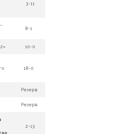
и
3-11
–
8-1
-2»
10-0
я
го
18-0
Резерв
Резерв
я
и
2-13
тан