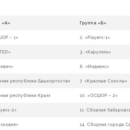
 «А»
Группа «Б»
ШОР – 1»
2. «Players-1»
ITED»
3. «Карусель»
сквич»
6. «Индианс»
рная республики Башкортостан
7. «Красные Соколы»
рная республики Крым
10. «ОСШОР – 2»
ayers-2»
11. Сборная Хабаровс
осковия»
14. Сборная города С