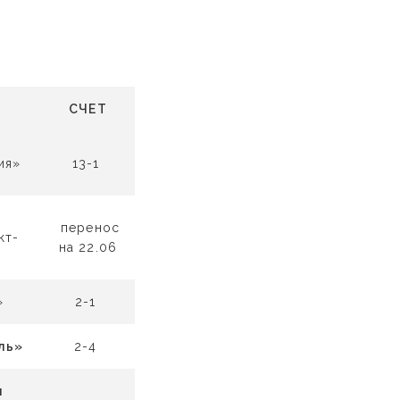
СЧЕТ
ия»
13-1
перенос
кт-
на 22.06
.
»
2-1
ль»
2-4
я