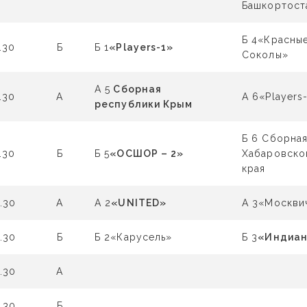
Башкортост
Б 4«Красны
.30
Б
Б 1
«Players-1»
Соколы»
А 5
Сборная
.30
А
А 6«Players
республики Крым
Б 6 Сборна
.30
Б
Б 5
«ОСШОР – 2»
Хабаровско
края
.30
А
А 2
«UNITED»
А 3«Москви
.30
Б
Б 2«Карусель»
Б 3
«Индиан
.30
А
.30
Б