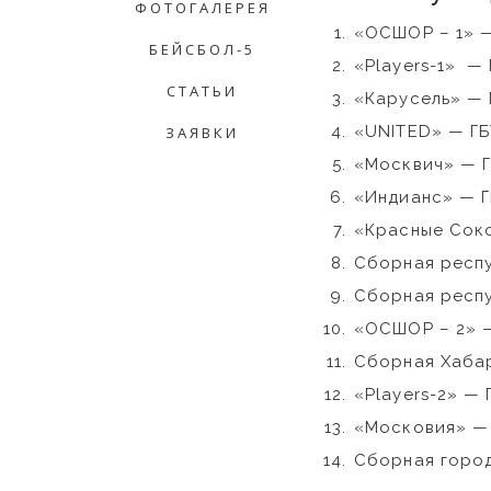
ФОТОГАЛЕРЕЯ
«ОСШОР – 1» —
БЕЙСБОЛ-5
«Players-1» —
СТАТЬИ
«Карусель» —
«UNITED» — ГБ
ЗАЯВКИ
«Москвич» — Г
«Индианс» — Г
«Красные Сок
Сборная респу
Сборная респу
«ОСШОР – 2» —
Сборная Хабар
«Players-2» —
«Московия» — 
Сборная город