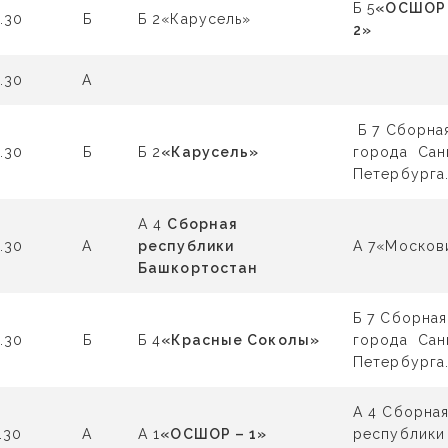
Б 5
«ОСШОР
.30
Б
Б 2«Карусель»
2»
.30
А
Б 7 Сборна
.30
Б
Б 2
«Карусель»
города Сан
Петербурга
А 4
Сборная
.30
А
республики
А 7«Москов
Башкортостан
Б 7 Сборная
.30
Б
Б 4
«Красные Соколы»
города Сан
Петербурга
А 4 Сборна
.30
А
А 1
«ОСШОР – 1»
республики