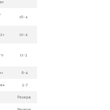
ан
е
16-4
-2»
10-4
я
го
11-3
ч»
6-4
с»
3-7
Резерв
Резерв