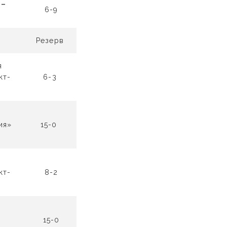
 –
6-9
Резерв
я
кт-
6-3
.
ия»
15-0
кт-
8-2
.
я
15-0