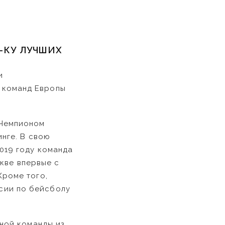
-КУ ЛУЧШИХ
и
 команд Европы
 Чемпионом
инге. В свою
2019 году команда
кве впервые с
Кроме того,
сии по бейсболу
дной команды из