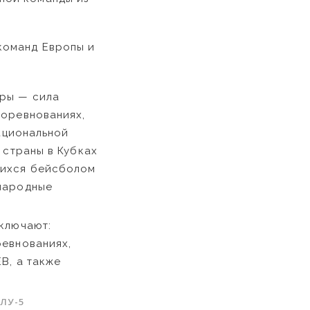
команд Европы и
оры — сила
соревнованиях,
национальной
 страны в Кубках
щихся бейсболом
ународные
включают:
ревнованиях,
В, а также
ЛУ-5