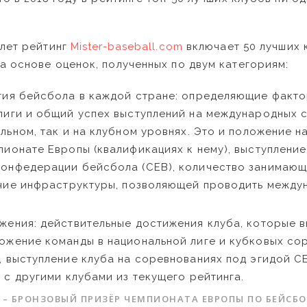
 лет рейтинг
Mister-baseball.com
включает 50 лучших 
а основе оценок, полученных по двум категориям:
тия бейсбола в каждой стране: определяющие факт
лиги и общий успех выступлений на международных 
альном, так и на клубном уровнях. Это и положение 
пионате Европы (квалификациях к нему), выступление
онфедерации бейсбола (СЕВ), количество занимаю
ичие инфраструктуры, позволяющей проводить межд
жения: действительные достижения клуба, которые 
ожение команды в национальной лиге и кубковых со
, выступление клуба на соревнованиях под эгидой СЕ
 с другими клубами из текущего рейтинга.
 – БРОНЗОВЫЙ ПРИЗЁР ЧЕМПИОНАТА ЕВРОПЫ ПО БЕЙСБО