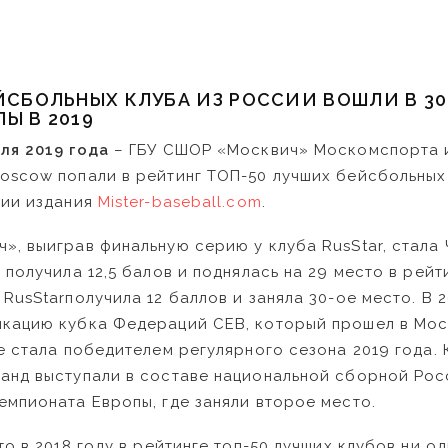
ЙСБОЛЬНЫХ КЛУБА ИЗ РОССИИ ВОШЛИ В 30
Ы В 2019
ля 2019 года
– ГБУ СШОР «Москвич» Москомспорта 
oscow попали в рейтинг ТОП-50 лучших бейсбольных
сии издания
Mister-baseball.com
.
», выиграв финальную серию у клуба RusStar, стала
 получила 12,5 балов и поднялась на 29 место в рейт
RusStarполучила 12 баллов и заняла 30-ое место. В 
икацию кубка Федераций СЕВ, который прошел в Мос
же стала победителем регулярного сезона 2019 года. 
анд выступали в составе национальной сборной Рос
емпионата Европы, где заняли второе место.
то в 2018 году в рейтинге топ-50 лучших клубов ни о